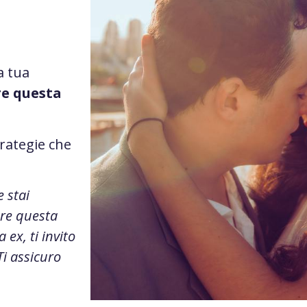
a tua
re questa
trategie che
e stai
ere questa
 ex, ti invito
i assicuro