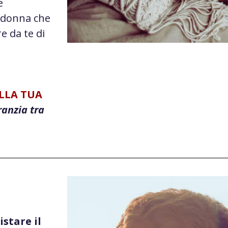
e
 donna che
e da te di
ELLA TUA
ranzia tra
stare il