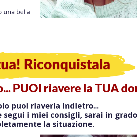
o una bella
to... PUOI riavere la TUA do
lo puoi riaverla indietro...
 segui i miei consigli, sarai in grad
letamente la situazione.