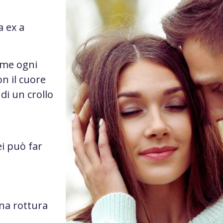
a ex a
ome ogni
n il cuore
di un crollo
i può far
na rottura