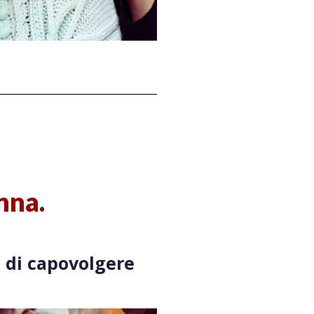
nna.
o di capovolgere