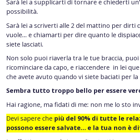
Sarà lei a supplicarti di tornare e chiederti un
possibilità.
Sarà lei a scriverti alle 2 del mattino per dirti
vuole… e chiamarti per dire quanto le dispiace
siete lasciati.
Non solo puoi riaverla tra le tue braccia, puoi
ricominciare da capo, e riaccendere in lei quell
che avete avuto quando vi siete baciati per la
Sembra tutto troppo bello per essere ver
Hai ragione, ma fidati di me: non me lo sto i
Devi sapere che
più del 90% di tutte le rela
possono essere salvate… e la tua non è di