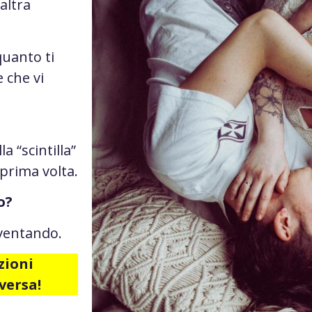
’altra
 quanto ti
 che vi
a “scintilla”
 prima volta.
o?
nventando.
zioni
versa!