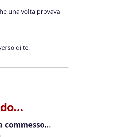
che una volta provava
verso di te.
endo…
bia commesso…