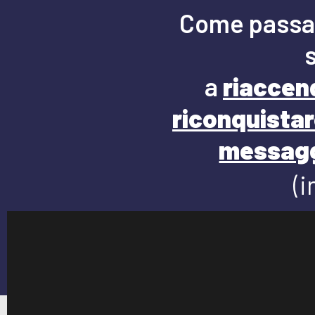
Come passare 
a
riaccend
riconquistar
messaggi
(i