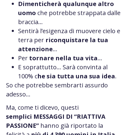
Dimenticherà qualunque altro
uomo
che potrebbe strappata dalle
braccia…
Sentirà l’esigenza di muovere cielo e
terra per
riconquistare la tua
attenzione
…
Per
tornare nella tua vita
.
..
E soprattutto…
Sarà convinta al
100% c
he sia tutta una sua idea
.
So che potrebbe sembrarti assurdo
adesso…
Ma, come ti dicevo, questi
semplici
MESSAGGI DI “RIATTIVA
PASSIONE”
hanno già riportato la
felicità a
più di 4.390 uomini in Italia