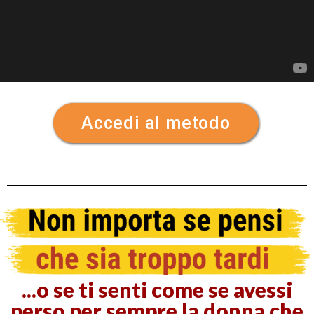
Accedi al metodo
...o se ti senti come se avessi
perso per sempre la donna che