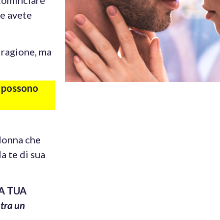
icominciare
he avete
 ragione, ma
i possono
donna che
a te di sua
A TUA
 tra un