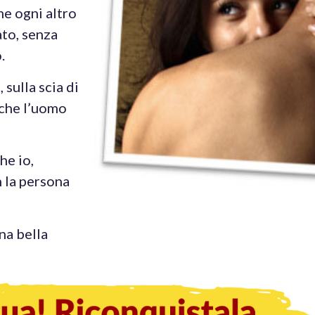
e ogni altro
ato, senza
.
sulla scia di
nche l’uomo
he io,
 la persona
na bella