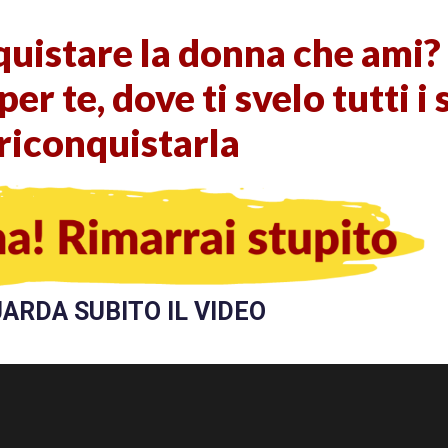
uistare la donna che ami?
per te, dove ti svelo tutti i
riconquistarla
ARDA SUBITO IL VIDEO