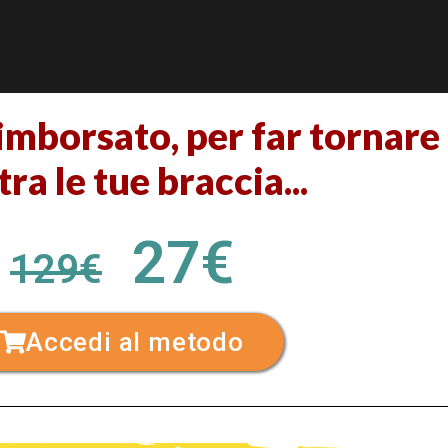
imborsato, per far tornare
tra le tue braccia...
27€
129€
Accedi al metodo