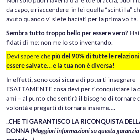
Non solo puoi riaverla tra le tue braccia, puoi r
da capo, e riaccendere in lei quella “scintilla” c
avuto quando vi siete baciati per la prima volta.
Sembra tutto troppo bello per essere vero?
Hai
fidati di me: non me lo sto inventando.
Devi sapere che
più del 90% di tutte le relazion
essere salvate… e la tua non è diversa!
In effetti, sono così sicura di poterti insegnare
ESATTAMENTE cosa devi per riconquistare la 
ami – al punto che sentirà il bisogno di tornare d
volontà e pregarti di tornare insieme….
..CHE TI GARANTISCO LA RICONQUISTA DELL
DONNA
(Maggiori informazioni su questa garanzia
secondo…)