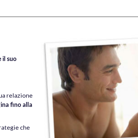
il suo
tua relazione
na fino alla
rategie che