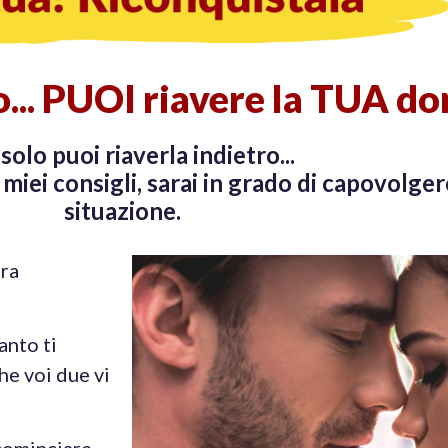
to... PUOI riavere la TUA do
olo puoi riaverla indietro...
i miei consigli, sarai in grado di capovol
situazione.
tra
anto ti
he voi due vi