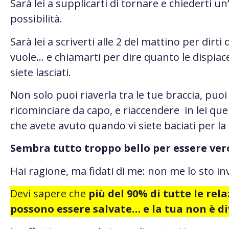
Sarà lei a supplicarti di tornare e chiederti un
possibilità.
Sarà lei a scriverti alle 2 del mattino per dirti
vuole… e chiamarti per dire quanto le dispiace
siete lasciati.
Non solo puoi riaverla tra le tue braccia, puoi
ricominciare da capo, e riaccendere in lei quell
che avete avuto quando vi siete baciati per la
Sembra tutto troppo bello per essere ver
Hai ragione, ma fidati di me: non me lo sto i
Devi sapere che
più del 90% di tutte le rela
possono essere salvate… e la tua non è di