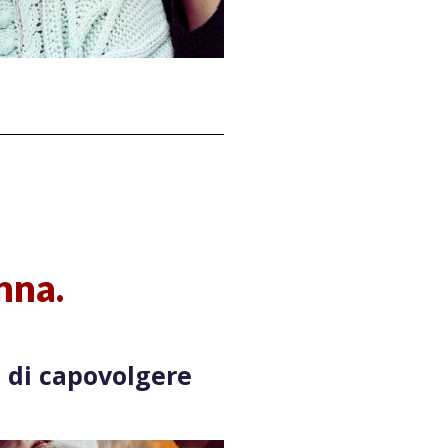
nna.
o di capovolgere