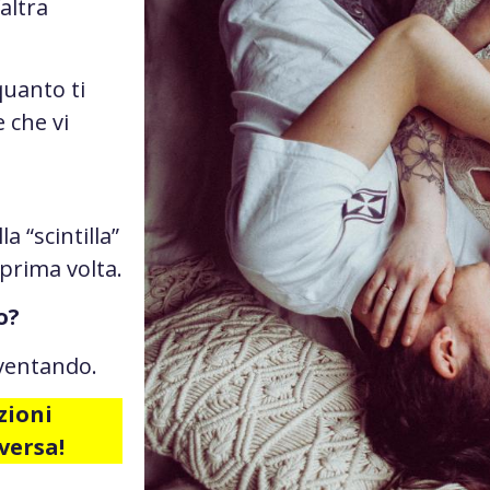
’altra
 quanto ti
 che vi
a “scintilla”
 prima volta.
o?
nventando.
zioni
versa!