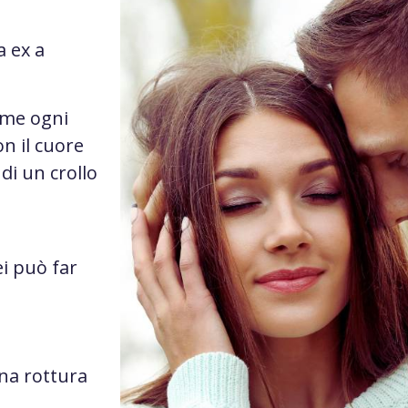
a ex a
ome ogni
n il cuore
di un crollo
i può far
na rottura