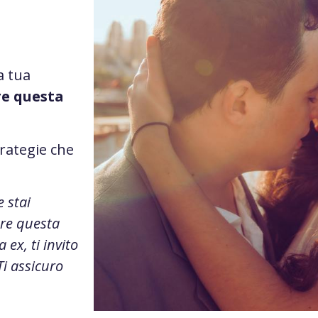
a tua
re questa
trategie che
e stai
ere questa
 ex, ti invito
i assicuro