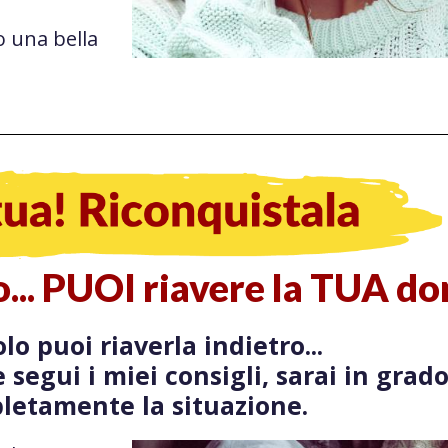
o una bella
to... PUOI riavere la TUA do
lo puoi riaverla indietro...
 segui i miei consigli, sarai in grad
letamente la situazione.