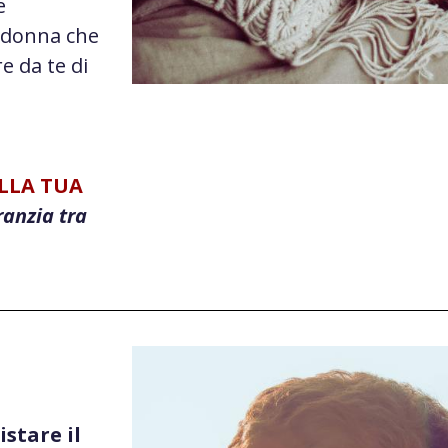
e
 donna che
e da te di
ELLA TUA
ranzia tra
stare il