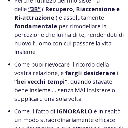
Perché l’utilizzo del mio sistema
delle
“3R”
(
Recupero, Riaccensione e
Ri-attrazione
) è assolutamente
fondamentale
per rimodellare la
percezione che lui ha di te, rendendoti di
nuovo l’uomo con cui passare la vita
insieme
Come puoi rievocare il ricordo della
vostra relazione, e
fargli desiderare i
“bei vecchi tempi”
, quando stavate
bene insieme…. senza MAI insistere o
supplicare una sola volta!
Come il fatto di
IGNORARLO
è in realtà
un modo straordinariamente efficace