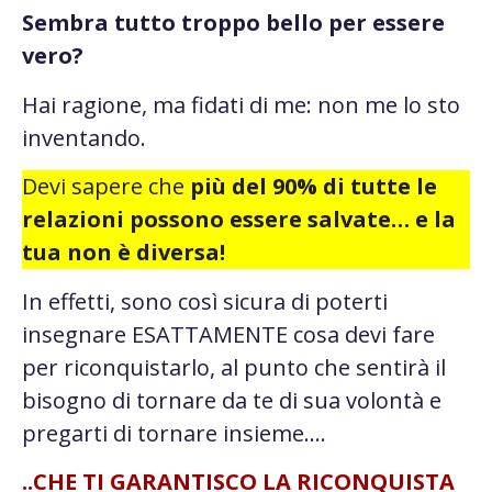
Sembra tutto troppo bello per essere
vero?
Hai ragione, ma fidati di me: non me lo sto
inventando.
Devi sapere che
più del 90% di tutte le
relazioni possono essere salvate… e la
tua non è diversa!
In effetti, sono così sicura di poterti
insegnare ESATTAMENTE cosa devi fare
per riconquistarlo, al punto che sentirà il
bisogno di tornare da te di sua volontà e
pregarti di tornare insieme….
..CHE TI GARANTISCO LA RICONQUISTA