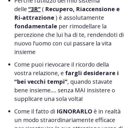
Perché l’utilizzo del mio sistema
delle
“3R”
(
Recupero, Riaccensione e
Ri-attrazione
) è assolutamente
fondamentale
per rimodellare la
percezione che lui ha di te, rendendoti di
nuovo l’uomo con cui passare la vita
insieme
Come puoi rievocare il ricordo della
vostra relazione, e
fargli desiderare i
“bei vecchi tempi”
, quando stavate
bene insieme…. senza MAI insistere o
supplicare una sola volta!
Come il fatto di
IGNORARLO
è in realtà
un modo straordinariamente efficace