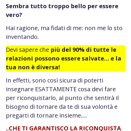
Sembra tutto troppo bello per essere
vero?
Hai ragione, ma fidati di me: non me lo sto
inventando.
Devi sapere che
più del 90% di tutte le
relazioni possono essere salvate… e la
tua non è diversa!
In effetti, sono così sicura di poterti
insegnare ESATTAMENTE cosa devi fare
per riconquistarlo, al punto che sentirà il
bisogno di tornare da te di sua volontà e
pregarti di tornare insieme….
..CHE TI GARANTISCO LA RICONQUISTA