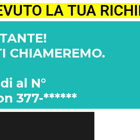
EVUTO LA TUA RICH
TANTE!
 TI CHIAMEREMO.
di al N°
on 377-******