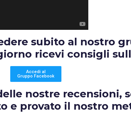
cedere subito al nostro g
orno ricevi consigli sull
Accedi al
Gruppo Facebook
elle nostre recensioni, s
to e provato il nostro me