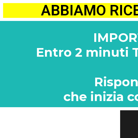
ABBIAMO RIC
IMPOR
Entro 2 minuti
Rispon
che inizia c