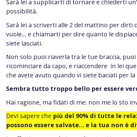
Sarà lei a supplicarti di tornare e chiederti un
possibilità.
Sarà lei a scriverti alle 2 del mattino per dirti
vuole… e chiamarti per dire quanto le dispiace
siete lasciati.
Non solo puoi riaverla tra le tue braccia, puoi
ricominciare da capo, e riaccendere in lei quell
che avete avuto quando vi siete baciati per la
Sembra tutto troppo bello per essere ver
Hai ragione, ma fidati di me: non me lo sto i
Devi sapere che
più del 90% di tutte le rela
possono essere salvate… e la tua non è di