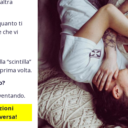
’altra
 quanto ti
 che vi
a “scintilla”
 prima volta.
o?
nventando.
zioni
versa!