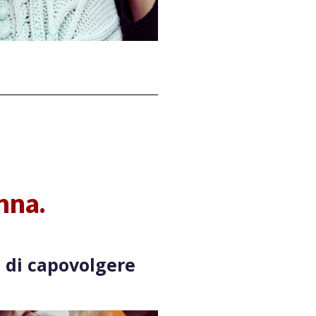
nna.
o di capovolgere