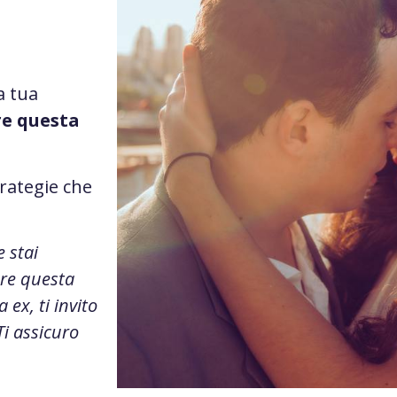
a tua
re questa
trategie che
e stai
ere questa
 ex, ti invito
i assicuro