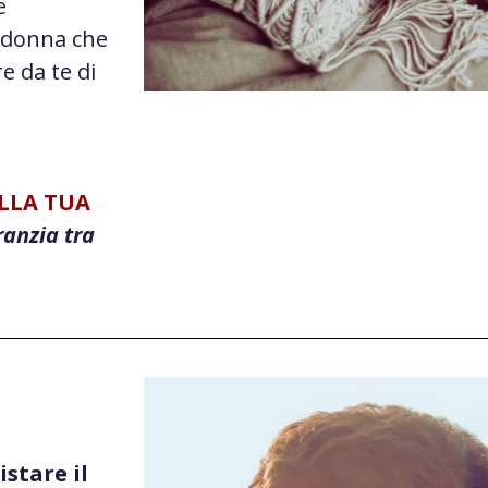
e
 donna che
e da te di
ELLA TUA
ranzia tra
stare il