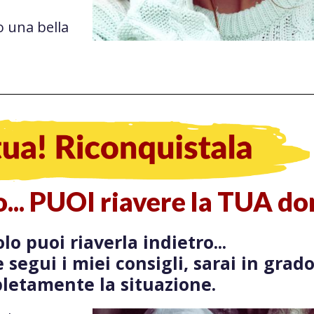
o una bella
to... PUOI riavere la TUA do
lo puoi riaverla indietro...
 segui i miei consigli, sarai in grad
letamente la situazione.