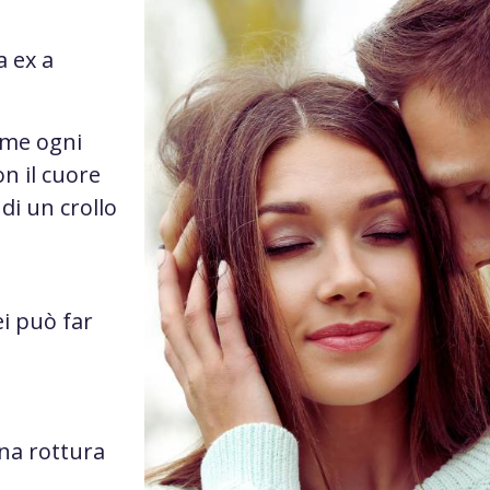
a ex a
ome ogni
n il cuore
di un crollo
i può far
na rottura