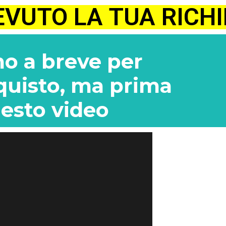
EVUTO LA TUA RICH
o a breve per
quisto, ma prima
uesto video