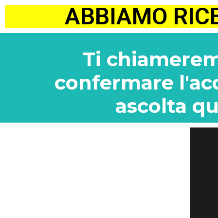
ABBIAMO RIC
Ti chiamerem
confermare l'ac
ascolta q