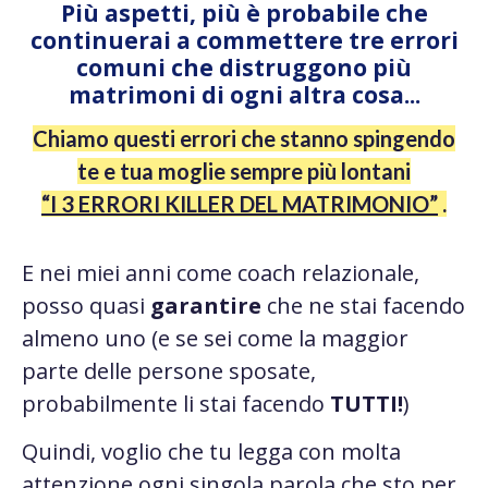
Più aspetti, più è probabile che
continuerai a commettere tre errori
comuni che distruggono più
matrimoni di ogni altra cosa...
Chiamo questi errori che stanno spingendo
te e tua moglie sempre più lontani
“I 3 ERRORI KILLER DEL MATRIMONIO”
.
E nei miei anni come coach relazionale,
posso quasi
garantire
che ne stai facendo
almeno uno (e se sei come la maggior
parte delle persone sposate,
probabilmente li stai facendo
TUTTI!
)
Quindi, voglio che tu legga con molta
attenzione ogni singola parola che sto per