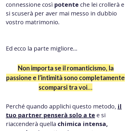
connessione così
potente
che lei crollerà e
si scuserà per aver mai messo in dubbio
vostro matrimonio.
Ed ecco la parte migliore…
Non importa se il romanticismo, la
passione e l’intimità sono completamente
scomparsi tra voi…
Perché quando applichi questo metodo,
il
tuo partner penserà solo a te
e si
riaccenderà quella
chimica intensa,