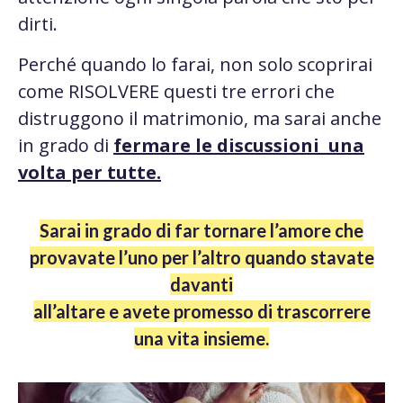
dirti.
Perché quando lo farai, non solo scoprirai
come RISOLVERE questi tre errori che
distruggono il matrimonio, ma sarai anche
in grado di
fermare le discussioni una
volta per tutte.
Sarai in grado di far tornare l’amore che
provavate l’uno per l’altro quando stavate
davanti
all’altare e avete promesso di trascorrere
una vita insieme.