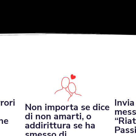
rori
Invia
Non importa se dice
mess
di non amarti, o
he
“Riat
addirittura se ha
Pass
smesso di