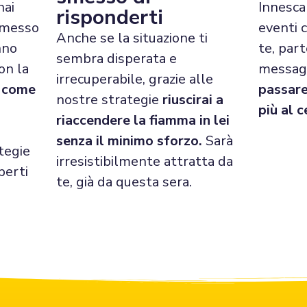
hai
Innesca 
risponderti
mmesso
eventi 
Anche se la situazione ti
nno
te, par
sembra disperata e
on la
messag
irrecuperabile, grazie alle
i come
passare
nostre strategie
riuscirai a
più al c
riaccendere la fiamma in lei
senza il minimo sforzo.
Sarà
tegie
irresistibilmente attratta da
perti
te, già da questa sera.