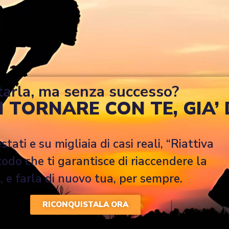
tarla, ma senza successo?
 TORNARE CON TE, GIA’
tati e su migliaia di casi reali, “Riattiva
todo che ti garantisce di riaccendere la
 e farla di nuovo tua, per sempre.
RICONQUISTALA ORA