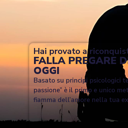
Hai provato a riconquis
FALLA PREGARE DI
OGGI
Basato su principi psicologici tes
passione” è il primo e unico me
fiamma dell’amore nella tua ex,