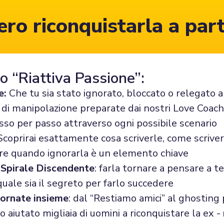
ro riconquistarla a part
o “Riattiva Passione”:
e:
Che tu sia stato ignorato, bloccato o relegato a
e di manipolazione preparate dai nostri Love Coac
asso per passo attraverso ogni possibile scenario
coprirai esattamente cosa scriverle, come scrive
pere quando ignorarla è un elemento chiave
 Spirale Discendente
: farla tornare a pensare a t
quale sia il segreto per farlo succedere
tornate insieme
: dal “Restiamo amici” al ghosting p
 aiutato migliaia di uomini a riconquistare la ex -