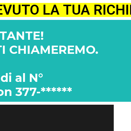
EVUTO LA TUA RICH
TANTE!
 TI CHIAMEREMO.
di al N°
on 377-******