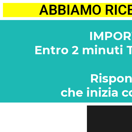
ABBIAMO RIC
IMPOR
Entro 2 minuti
Rispon
che inizia c