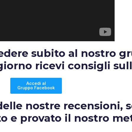
cedere subito al nostro g
orno ricevi consigli sull
Accedi al
Gruppo Facebook
elle nostre recensioni, s
to e provato il nostro me