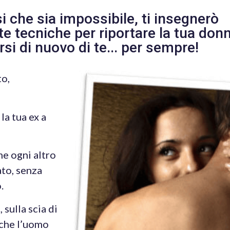
 che sia impossibile, ti insegnerò
 tecniche per riportare la tua don
si di nuovo di te... per sempre!
to,
la tua ex a
e ogni altro
ato, senza
.
sulla scia di
nche l’uomo