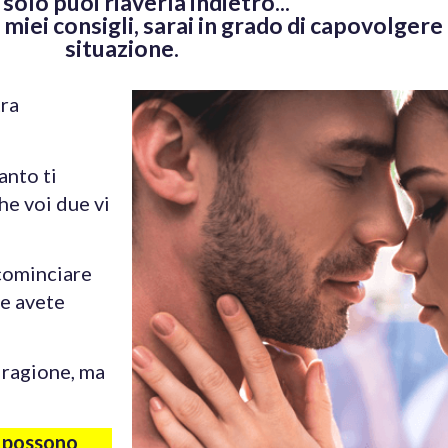
solo puoi riaverla indietro...
 i miei consigli, sarai in grado di capovolge
situazione.
tra
anto ti
he voi due vi
icominciare
he avete
 ragione, ma
i possono