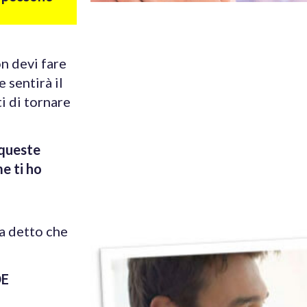
n devi fare
 sentirà il
i di tornare
 queste
e ti ho
ha detto che
DE