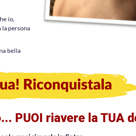
he io,
 la persona
na bella
o... PUOI riavere la TUA 