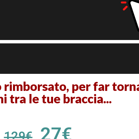
 rimborsato, per far torn
 tra le tue braccia...
27€
129€