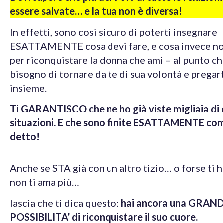
essere salvate… e la tua non è diversa!
In effetti, sono così sicuro di poterti insegnare
ESATTAMENTE cosa devi fare, e cosa invece no
per riconquistare la donna che ami – al punto che
bisogno di tornare da te di sua volontà e pregart
insieme.
Ti
GARANTISCO che ne ho già viste migliaia di
situazioni. E che sono finite ESATTAMENTE com
detto!
Anche se STA già con un altro tizio… o forse ti 
non ti ama più…
lascia che ti dica questo:
hai ancora una GRAN
POSSIBILITA’ di riconquistare il suo cuore.