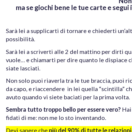
Non 
ma se giochi bene le tue carte e segui
Sarà lei a supplicarti di tornare e chiederti un’al
possibilità.
Sarà lei a scriverti alle 2 del mattino per dirti qu
vuole… e chiamarti per dire quanto le dispiace c
siate lasciati.
Non solo puoi riaverla tra le tue braccia, puoi r
da capo, e riaccendere in lei quella “scintilla” c
avuto quando vi siete baciati per la prima volta.
Sembra tutto troppo bello per essere vero?
Hai
fidati di me: non me lo sto inventando.
Devi sapere che
più del 90% di tutte le relazion