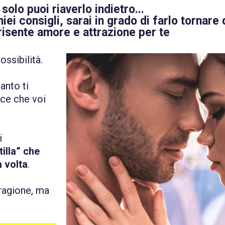
solo puoi riaverlo indietro...
iei consigli, sarai in grado di farlo tornare
risente amore e attrazione per te
ossibilità.
anto ti
ace che voi
i
illa” che
a volta
.
ragione, ma