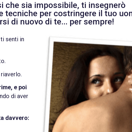
 che sia impossibile, ti insegnerò
 tecniche per costringere il tuo u
si di nuovo di te... per sempre!
 senti in
to.
riaverlo.
rime, e poi
ndo di aver
nta davvero: