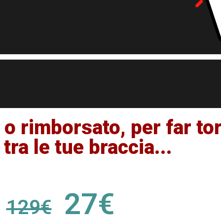
o rimborsato, per far tor
ra le tue braccia...
27€
129€