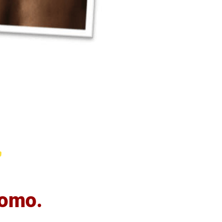
uomo.