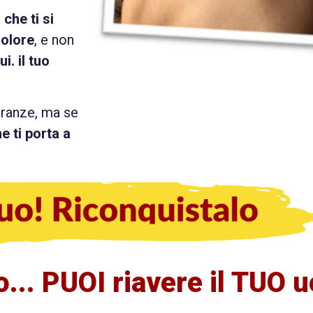
che ti si
dolore
, e non
i. il tuo
eranze, ma se
e ti porta a
to... PUOI riavere il TUO 