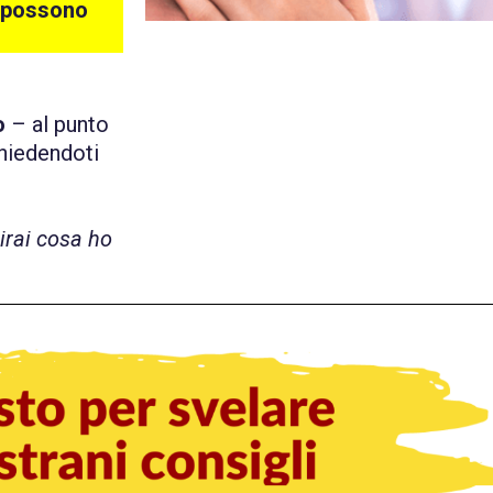
ni possono
o
– al punto
chiedendoti
irai cosa ho