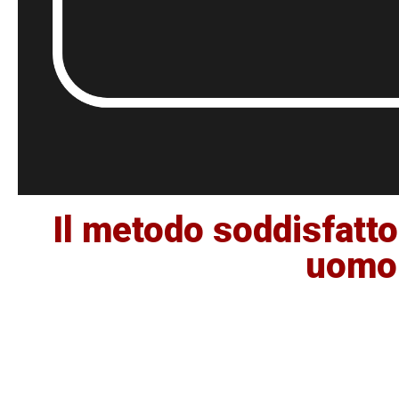
Il metodo soddisfatto 
uomo t